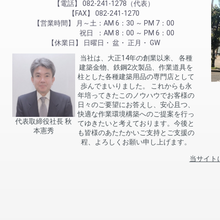
電話
082-241-1278（代表）
FAX
082-241-1270
営業時間
月～土
AM 6：30 ～ PM 7：00
祝日
AM 8：00 ～ PM 6：00
休業日
日曜日
盆
正月
GW
当社は、大正14年の創業以来、 各種
建築金物、鉄鋼2次製品、作業道具を
柱とした各種建築用品の専門店として
歩んでまいりました。 これからも永
年培ってきたこのノウハウでお客様の
日々のご要望にお答えし、安心且つ、
快適な作業環境構築へのご提案を行っ
代表取締役社長 秋
てゆきたいと考えております。今後と
本憲秀
も皆様のあたたかいご支持とご支援の
程、よろしくお願い申し上げます。
当サイト