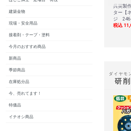
呉英製
建築金物
ター【ネ
ジ 246
現場・安全用品
税込
11
接着剤・テープ・塗料
今月のおすすめ商品
新商品
季節商品
ダイヤモ
研
在庫処分品
今、売れてます！
特価品
イチオシ商品