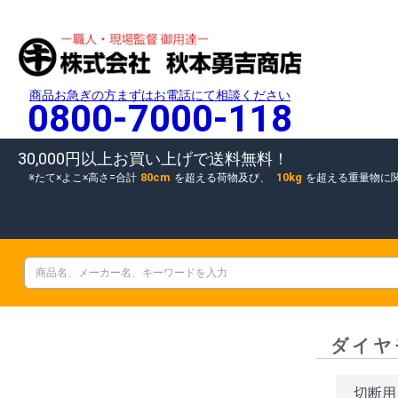
商品お急ぎの方まずはお電話にて相談ください
0800-7000-118
30,000円以上お買い上げで送料無料！
80cm
10kg
たて×よこ×高さ=合計
を超える荷物及び、
を超える重量物に
ダイヤ
切断用