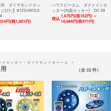
作所 ダイヤモンドカッ
ハウスビーエム ダクトインカ
ジぴた】Φ125×M10ネ
ッター(内面カッター) DC-38
4
1,675円(税152円) ～
税込
,014円(税1,001円)
10,684円(税971円)
＞
ンドカッター・ダイヤモンドホイール
削用
（全 32 件）