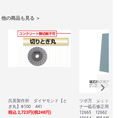
他の商品も見る ＞
呉英製作所 ダイヤモンド【と
ツボ万 ダイヤモン
ぎ丸】Φ100 441
ナー砥石修正用アト
税込
2,723円(税248円)
12665 12662 1