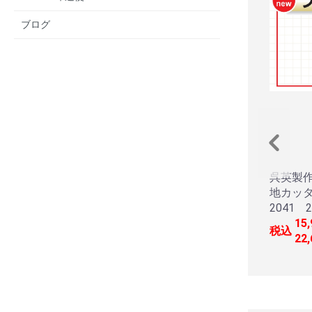
ブログ
呉英製
地カッタ
2041 2
15
税込
22