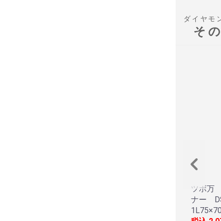
ダイヤモ
そ
ツボ万
ナー DS
1L75×7