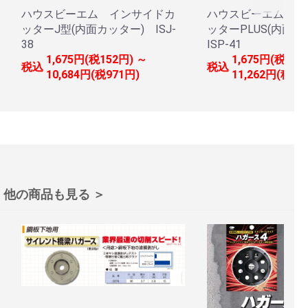
ハウスビーエム インサイドカ
ハウスビーエム イ
ッターJ型(内面カッター) ISJ-
ッターPLUS(内面
38
ISP-41
1,675円(税152円) ～
1,675円(税152
税込
税込
10,684円(税971円)
11,262円(税1,
他の商品も見る ＞