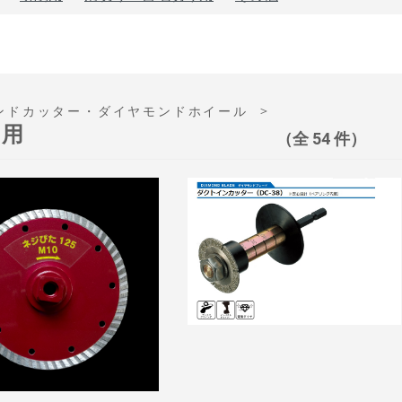
＞
ンドカッター・ダイヤモンドホイール
断用
（全 54 件）