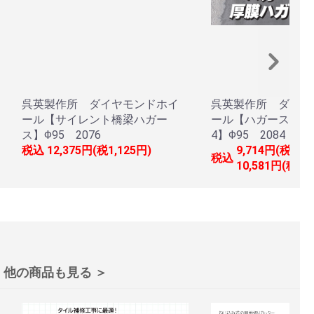
呉英製作所 ダイヤモンドホイ
呉英製作所 ダイヤ
ール【サイレント橋梁ハガー
ール【ハガース4 
ス】Φ95 2076
4】Φ95 2084 208
税込
12,375円(税1,125円)
9,714円(税883
税込
10,581円(税96
他の商品も見る ＞