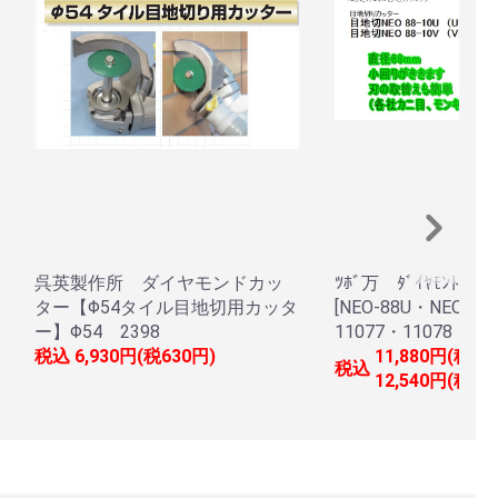
呉英製作所 ダイヤモンドカッ
ﾂﾎﾞ万 ﾀﾞｲﾔﾓﾝﾄﾞ目
ター【Φ54タイル目地切用カッタ
[NEO-88U・NEO-88
ー】Φ54 2398
11077・11078
税込
6,930円(税630円)
11,880円(税1,
税込
12,540円(税1,