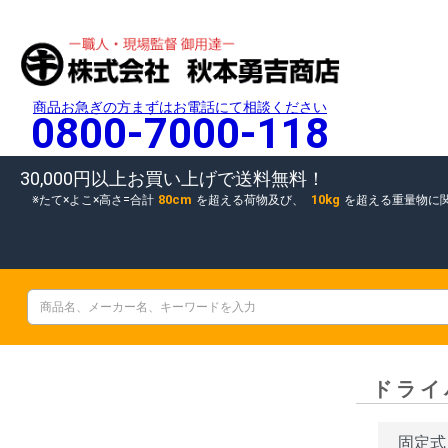
商品お急ぎの方まずはお電話にて相談ください
0800-7000-118
30,000円以上お買い上げで送料無料！
80cm
10kg
たて×よこ×高さ=合計
を超える荷物及び、
を超える重量物に
ドライ
固定式