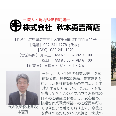
住所
広島県広島市中区東千田町2丁目11番11号
電話
082-241-1278（代表）
FAX
082-241-1270
営業時間
月～土
AM 6：30 ～ PM 7：00
祝日
AM 8：00 ～ PM 6：00
休業日
日曜日
盆
正月
GW
当社は、大正14年の創業以来、 各種
建築金物、鉄鋼2次製品、作業道具を
柱とした各種建築用品の専門店として
歩んでまいりました。 これからも永
年培ってきたこのノウハウでお客様の
日々のご要望にお答えし、安心且つ、
快適な作業環境構築へのご提案を行っ
代表取締役社長 秋
てゆきたいと考えております。今後と
本憲秀
も皆様のあたたかいご支持とご支援の