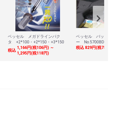
ベッセル メガドラインパク
ベッセル バッテリ
タ +2*100・+2*150・+3*150
ー No.5700BD
1,166円(税106円) ～
税込
829円(税75円)
税込
1,295円(税118円)