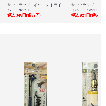
サンフラッグ ポケスタ ドライ
サンフラッグ テク
バー №96-B
イバー №5800
税込
348円(税32円)
税込
921円(税84円)