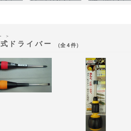
＞
ー
定式ドライバー
（全 4 件）