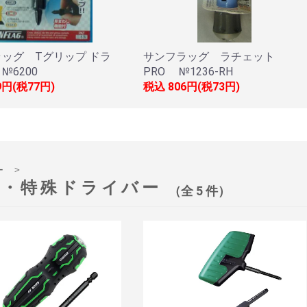
ッグ Tグリップ ドラ
サンフラッグ ラチェット
№6200
PRO №1236-RH
9円(税77円)
税込
806円(税73円)
＞
ー
査・特殊ドライバー
（全 5 件）