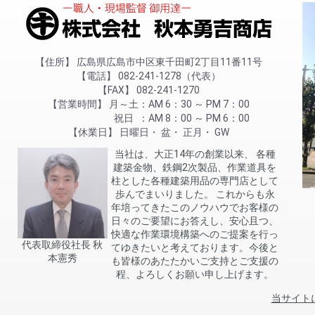
住所
広島県広島市中区東千田町2丁目11番11号
電話
082-241-1278（代表）
FAX
082-241-1270
営業時間
月～土
AM 6：30 ～ PM 7：00
祝日
AM 8：00 ～ PM 6：00
休業日
日曜日
盆
正月
GW
当社は、大正14年の創業以来、 各種
建築金物、鉄鋼2次製品、作業道具を
柱とした各種建築用品の専門店として
歩んでまいりました。 これからも永
年培ってきたこのノウハウでお客様の
日々のご要望にお答えし、安心且つ、
快適な作業環境構築へのご提案を行っ
代表取締役社長 秋
てゆきたいと考えております。今後と
本憲秀
も皆様のあたたかいご支持とご支援の
程、よろしくお願い申し上げます。
当サイト