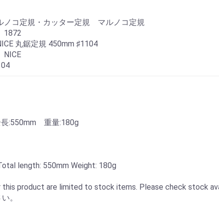
マルノコ定規・カッター定規 マルノコ定規
1872
CE 丸鋸定規 450mm ♯1104
NICE
04
：
長:550mm 重量:180g
お買い物を続ける
カートへ進む
otal length: 550mm Weight: 180g
for this product are limited to stock items. Please c
さい。