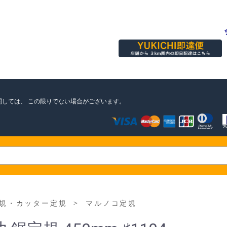
関しては、
この限りでない場合がございます。
＞
規・カッター定規
マルノコ定規