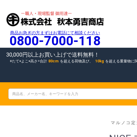
商品お急ぎの方まずはお電話にて相談ください
0800-7000-118
30,000円以上お買い上げで送料無料！
80cm
10kg
たて×よこ×高さ=合計
を超える荷物及び、
を超える重量物に
マルノコ定