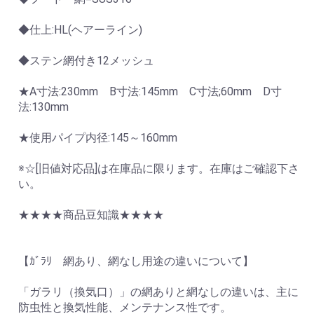
◆仕上:HL(ヘアーライン)
◆ステン網付き12メッシュ
★A寸法:230mm B寸法:145mm C寸法;60mm D寸
法:130mm
★使用パイプ内径:145～160mm
※☆[旧値対応品]は在庫品に限ります。在庫はご確認下さ
い。
★★★★商品豆知識★★★★
【ｶﾞﾗﾘ 網あり、網なし用途の違いについて】
「ガラリ（換気口）」の網ありと網なしの違いは、主に
防虫性と換気性能、メンテナンス性です。