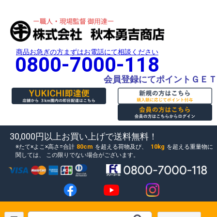
商品お急ぎの方まずはお電話にて相談ください
0800-7000-118
会員登録にてポイントＧＥＴ
30,000円以上お買い上げで送料無料！
80cm
10kg
たて×よこ×高さ=合計
を超える荷物及び、
を超える重量物に
関しては、
この限りでない場合がございます。