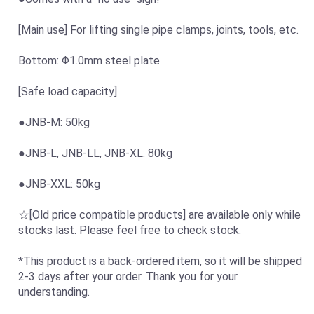
[Main use] For lifting single pipe clamps, joints, tools, etc.
Bottom: Φ1.0mm steel plate
[Safe load capacity]
●JNB-M: 50kg
●JNB-L, JNB-LL, JNB-XL: 80kg
●JNB-XXL: 50kg
☆[Old price compatible products] are available only while
stocks last. Please feel free to check stock.
*This product is a back-ordered item, so it will be shipped
2-3 days after your order. Thank you for your
understanding.