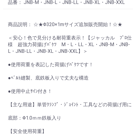
品番： JNB-M・JNB-L・JNB-LL・JNB-XL・JNB-XXL
商品説明： ☆★Φ320×1mサイズ追加販売開始！☆★
＜安心！色で見分ける耐荷重表示！【ジャッカル ﾌﾟﾛ仕
様 超強力荷揚げﾊﾞｹﾂ M・L・LL・XL・JNB-M・JNB-
L・JNB-LL・JNB-XL・JNB-XXL】＞
●使用荷重を表記した荷揚げﾊﾞｹﾂです！
●ﾍﾞﾙﾄ縫製、底鉄板入りで丈夫な構造
●使用中止ｻｲﾝ付き！
【主な用途】単管ｸﾗﾝﾌﾟ・ｼﾞｮｲﾝﾄ・工具などの荷揚げ用に
底部：Φ1.0ｍｍ鉄板入り
【安全使用荷重】