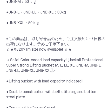
●JNB-M：50ｋｇ
●JNB-L・JNB-LL・JNB-XL：80kg
●JNB-XXL：50ｋｇ
※この商品は、取り寄せ品のため、ご注文後約2～3日後の
出荷になります。予めご了承下さい。
☆★Φ320×1m size now available! ☆★
＜Safe! Color-coded load capacity! [Jackall Professional
Super Strong Lifting Bucket M, L, LL, XL, JNB-M, JNB-L,
JNB-LL, JNB-XL, JNB-XXL]＞
●Lifting bucket with load capacity indicated!
●Durable construction with belt stitching and bottom
steel plate
●Comes with a "no use" sign!