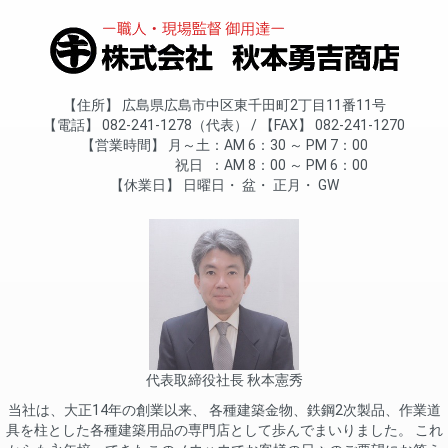
住所
広島県広島市中区東千田町2丁目11番11号
電話
082-241-1278（代表）
FAX
082-241-1270
営業時間
月～土
AM 6：30 ～ PM 7：00
祝日
AM 8：00 ～ PM 6：00
休業日
日曜日
盆
正月
GW
代表取締役社長 秋本憲秀
当社は、大正14年の創業以来、 各種建築金物、鉄鋼2次製品、作業道
具を柱とした各種建築用品の専門店として歩んでまいりました。 これ