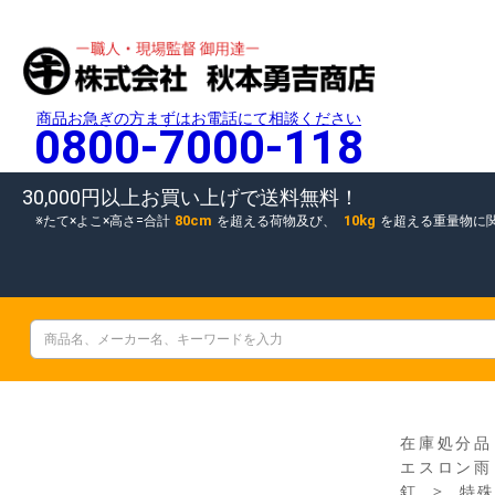
商品お急ぎの方まずはお電話にて相談ください
0800-7000-118
30,000円以上お買い上げで送料無料！
80cm
10kg
たて×よこ×高さ=合計
を超える荷物及び、
を超える重量物に
在庫処分品
エスロン雨
＞
釘
特