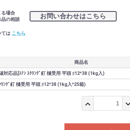
まる場合
お問い合わせはこちら
殊品の相談
いては
こちら
商品名
対応品]ｽﾃﾝ ｽｸﾘﾝｸﾞ釘 樋受用 平頭 ♯12*38 (1kg入)
ｽｸﾘﾝｸﾞ釘 樋受用 平頭 ♯12*38 (1kg入*25箱)