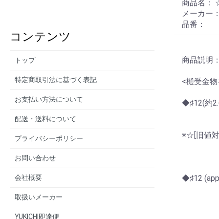
商品名： ☆
メーカー：
品番：
コンテンツ
商品説明：
トップ
特定商取引法に基づく表記
<樋受金物を
お支払い方法について
◆♯12(
配送・送料について
※☆[旧値
プライバシーポリシー
お問い合わせ
会社概要
◆♯12 (appr
取扱いメーカー
YUKICHI即達便