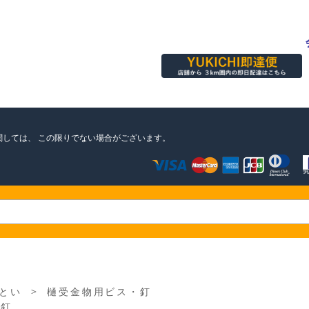
関しては、
この限りでない場合がございます。
＞
とい
樋受金物用ビス・釘
殊釘