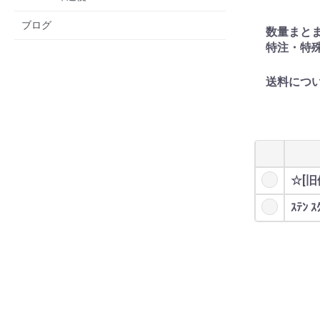
ブログ
数量まと
特注・特
送料につ
☆[旧値
ｽﾃﾝ 