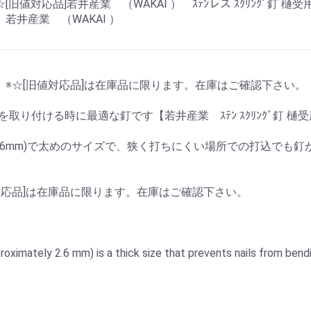
[旧値対応品]若井産業 （WAKAI ） ｽﾃﾝレス ｽｸﾘﾝｸﾞ釘 樋受用 
 若井産業 （WAKAI ）
 ※☆[旧値対応品]は在庫品に限ります。在庫はご確認下さい。
取り付ける時に最適な釘です【若井産業 ｽﾃﾝ ｽｸﾘﾝｸﾞ釘 樋受用 平
約2.6mm)で太めのサイズで、狭く打ちにくい場所での打込でも
対応品]は在庫品に限ります。在庫はご確認下さい。
お買い物を続ける
カートへ進む
oximately 2.6 mm) is a thick size that prevents nails from bendin