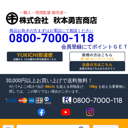
商品お急ぎの方まずはお電話にて相談ください
0800-7000-118
会員登録にてポイントＧＥＴ
30,000円以上お買い上げで送料無料！
80cm
10kg
たて×よこ×高さ=合計
を超える荷物及び、
を超える重量物に
関しては、
この限りでない場合がございます。