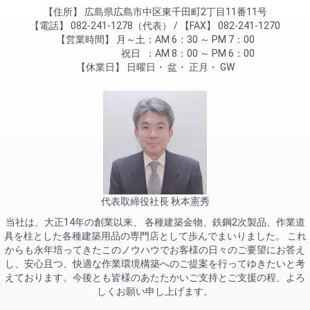
住所
広島県広島市中区東千田町2丁目11番11号
電話
082-241-1278（代表）
FAX
082-241-1270
営業時間
月～土
AM 6：30 ～ PM 7：00
祝日
AM 8：00 ～ PM 6：00
休業日
日曜日
盆
正月
GW
代表取締役社長 秋本憲秀
当社は、大正14年の創業以来、 各種建築金物、鉄鋼2次製品、作業道
具を柱とした各種建築用品の専門店として歩んでまいりました。 これ
からも永年培ってきたこのノウハウでお客様の日々のご要望にお答え
し、安心且つ、快適な作業環境構築へのご提案を行ってゆきたいと考
えております。今後とも皆様のあたたかいご支持とご支援の程、よろ
しくお願い申し上げます。