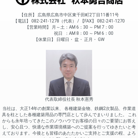
住所
広島県広島市中区東千田町2丁目11番11号
電話
082-241-1278（代表）
FAX
082-241-1270
営業時間
月～土
AM 6：30 ～ PM 7：00
祝日
AM 8：00 ～ PM 6：00
休業日
日曜日
盆
正月
GW
代表取締役社長 秋本憲秀
当社は、大正14年の創業以来、 各種建築金物、鉄鋼2次製品、作業道
具を柱とした各種建築用品の専門店として歩んでまいりました。 これ
からも永年培ってきたこのノウハウでお客様の日々のご要望にお答え
し、安心且つ、快適な作業環境構築へのご提案を行ってゆきたいと考
えております。今後とも皆様のあたたかいご支持とご支援の程、よろ