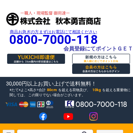
商品お急ぎの方まずはお電話にて相談ください
0800-7000-118
会員登録にてポイントＧＥＴ
30,000円以上お買い上げで送料無料！
80cm
10kg
たて×よこ×高さ=合計
を超える荷物及び、
を超える重量物に
関しては、
この限りでない場合がございます。