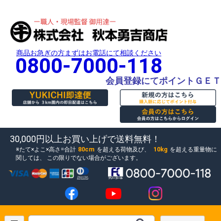
商品お急ぎの方まずはお電話にて相談ください
0800-7000-118
会員登録にてポイントＧＥＴ
30,000円以上お買い上げで送料無料！
80cm
10kg
たて×よこ×高さ=合計
を超える荷物及び、
を超える重量物に
関しては、
この限りでない場合がございます。