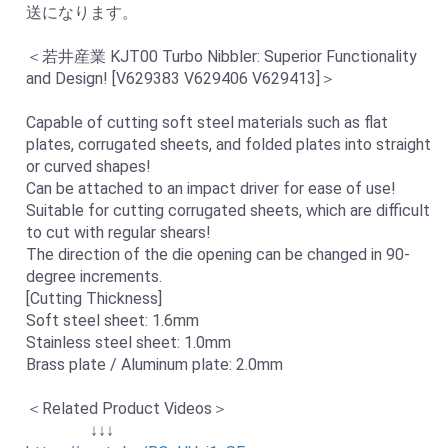
送になります。
＜若井産業 KJT00 Turbo Nibbler: Superior Functionality
and Design! [V629383 V629406 V629413]＞
Capable of cutting soft steel materials such as flat
plates, corrugated sheets, and folded plates into straight
or curved shapes!
Can be attached to an impact driver for ease of use!
Suitable for cutting corrugated sheets, which are difficult
to cut with regular shears!
The direction of the die opening can be changed in 90-
degree increments.
[Cutting Thickness]
Soft steel sheet: 1.6mm
Stainless steel sheet: 1.0mm
Brass plate / Aluminum plate: 2.0mm
＜Related Product Videos＞
↓↓↓