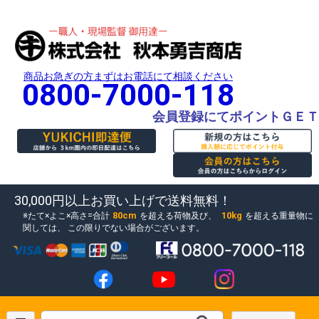
商品お急ぎの方まずはお電話にて相談ください
0800-7000-118
会員登録にてポイントＧＥＴ
30,000円以上お買い上げで送料無料！
80cm
10kg
たて×よこ×高さ=合計
を超える荷物及び、
を超える重量物に
関しては、
この限りでない場合がございます。