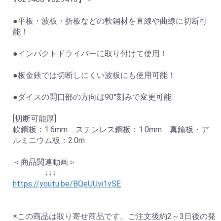
●平板・波板・折板などの軟鋼材を直線や曲線に切断可
能！
●インパクトドライバーに取り付けて使用！
●板金鋏では切断しにくい波板にも使用可能！
●ダイスの開口部の方向は90°刻みで変更可能
[切断可能厚]
軟鋼板：1.6mm ステンレス鋼板：1.0mm 真鍮板・ア
ルミニウム板：2.0m
＜商品関連動画＞
↓↓↓
https://youtu.be/BQeUUvi1vSE
※この商品は取り寄せ商品です。ご注文後約2～3日後の発