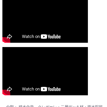
分類： 積水化学 クレガーレ・二層デッキ材・雨水貯留