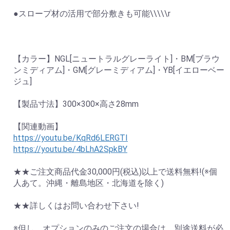
●スロープ材の活用で部分敷きも可能\\\\\r
【カラー】NGL[ニュートラルグレーライト]・BM[ブラウ
ンミディアム]・GM[グレーミディアム]・YB[イエローベー
ジュ]
【製品寸法】300×300×高さ28mm
【関連動画】
https://youtu.be/KqRd6LERGTI
https://youtu.be/4bLhA2SpkBY
★★ご注文商品代金30,000円(税込)以上で送料無料!(※個
人あて。沖縄・離島地区・北海道を除く)
★★詳しくはお問い合わせ下さい!
※但し、オプションのみのご注文の場合は、別途送料が必