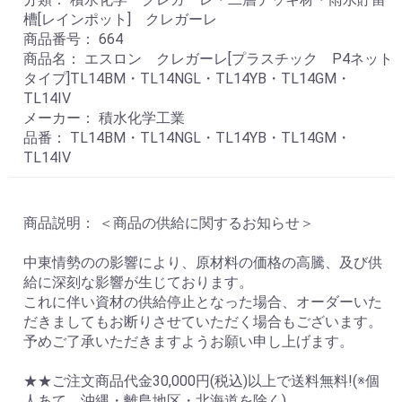
槽[レインポット] クレガーレ
商品番号： 664
商品名： エスロン クレガーレ[プラスチック P4ネット
タイプ]TL14BM・TL14NGL・TL14YB・TL14GM・
TL14IV
メーカー： 積水化学工業
品番： TL14BM・TL14NGL・TL14YB・TL14GM・
TL14IV
商品説明： ＜商品の供給に関するお知らせ＞
中東情勢のの影響により、原材料の価格の高騰、及び供
給に深刻な影響が生じております。
これに伴い資材の供給停止となった場合、オーダーいた
だきましてもお断りさせていただく場合もございます。
予めご了承いただきますようお願い申し上げます。
★★ご注文商品代金30,000円(税込)以上で送料無料!(※個
人あて。沖縄・離島地区・北海道を除く)