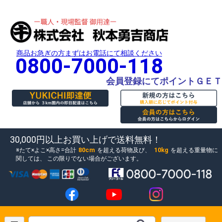
商品お急ぎの方まずはお電話にて相談ください
0800-7000-118
会員登録にてポイントＧＥＴ
30,000円以上お買い上げで送料無料！
80cm
10kg
たて×よこ×高さ=合計
を超える荷物及び、
を超える重量物に
関しては、
この限りでない場合がございます。