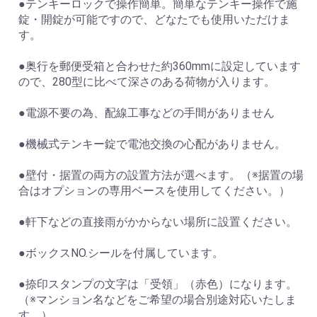
●テンキーロックで操作簡単。簡単なテンキー操作で施
錠・開錠が可能ですので、どなたでも使用いただけま
す。
●奥行を郵便受箱と合わせた約360mmに設定しています
ので、280型に比べて深さのある荷物が入ります。
●電源不要の為、配線工事などの手間がありません
●機械式テンキー錠で電池交換の心配がありません。
●壁付・据置の両方の設置方法が選べます。（※据置の場
合はオプションの専用ベースを使用してください。）
●軒下などの直接雨がかからない場所に設置ください。
●ボックスNO.シールを付属しています。
●捺印スタンプの文字は「受領」（赤色）になります。
（※マンション名などをご希望の場合別途対応いたしま
す。）