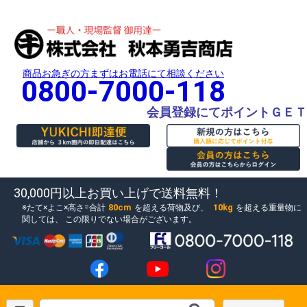
商品お急ぎの方まずはお電話にて相談ください
0800-7000-118
会員登録にてポイントＧＥＴ
30,000円以上お買い上げで送料無料！
80cm
10kg
たて×よこ×高さ=合計
を超える荷物及び、
を超える重量物に
関しては、
この限りでない場合がございます。