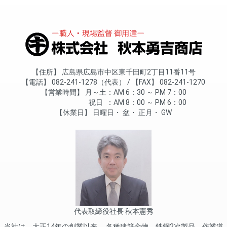
住所
広島県広島市中区東千田町2丁目11番11号
電話
082-241-1278（代表）
FAX
082-241-1270
営業時間
月～土
AM 6：30 ～ PM 7：00
祝日
AM 8：00 ～ PM 6：00
休業日
日曜日
盆
正月
GW
代表取締役社長 秋本憲秀
当社は、大正14年の創業以来、 各種建築金物、鉄鋼2次製品、作業道