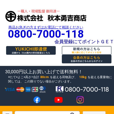
商品お急ぎの方まずはお電話にて相談ください
0800-7000-118
会員登録にてポイントＧＥＴ
30,000円以上お買い上げで送料無料！
80cm
10kg
たて×よこ×高さ=合計
を超える荷物及び、
を超える重量物に
関しては、
この限りでない場合がございます。