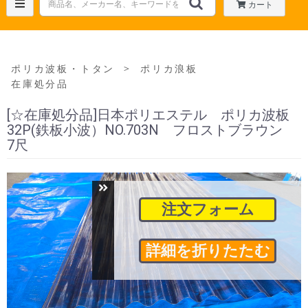
カート
＞
ポリカ波板・トタン
ポリカ浪板
在庫処分品
[☆在庫処分品]日本ポリエステル ポリカ波板
32P(鉄板小波）NO.703N フロストブラウン
7尺
注文フォーム