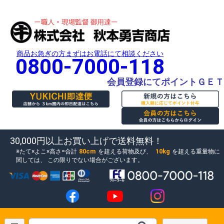
商品お急ぎの方まずはお電話にて相談ください
0800-7000-118
会員登録にてポイントＧＥＴ
30,000円以上お買い上げで送料無料！
80cm
10kg
たて×よこ×高さ=合計
を超える荷物及び、
を超える重量物に
関しては、
この限りでない場合がございます。