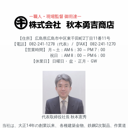
住所
広島県広島市中区東千田町2丁目11番11号
電話
082-241-1278（代表）
FAX
082-241-1270
営業時間
月～土
AM 6：30 ～ PM 7：00
祝日
AM 8：00 ～ PM 6：00
休業日
日曜日
盆
正月
GW
代表取締役社長 秋本憲秀
当社は、大正14年の創業以来、 各種建築金物、鉄鋼2次製品、作業道