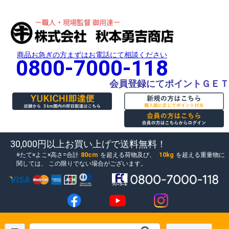
商品お急ぎの方まずはお電話にて相談ください
0800-7000-118
会員登録にてポイントＧＥＴ
30,000円以上お買い上げで送料無料！
80cm
10kg
たて×よこ×高さ=合計
を超える荷物及び、
を超える重量物に
関しては、
この限りでない場合がございます。