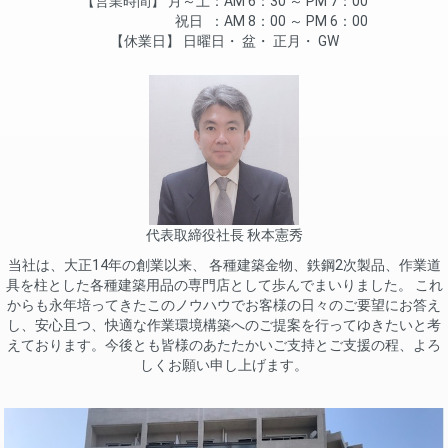
営業時間
月～土
AM 6：30 ～ PM 7：00
祝日
AM 8：00 ～ PM 6：00
休業日
日曜日
盆
正月
GW
代表取締役社長 秋本憲秀
当社は、大正14年の創業以来、 各種建築金物、鉄鋼2次製品、作業道
具を柱とした各種建築用品の専門店として歩んでまいりました。 これ
からも永年培ってきたこのノウハウでお客様の日々のご要望にお答え
し、安心且つ、快適な作業環境構築へのご提案を行ってゆきたいと考
えております。今後とも皆様のあたたかいご支持とご支援の程、よろ
しくお願い申し上げます。