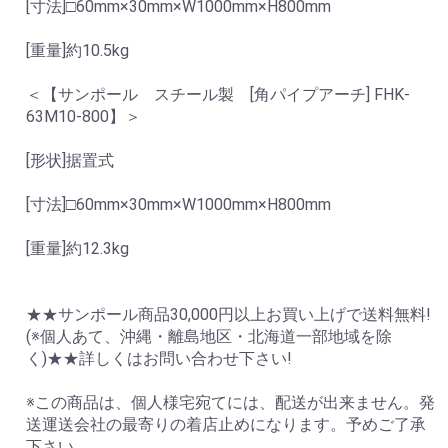
[寸法]□60mm×30mm×W1000mm×H800mm
[重量]約10.5kg
＜【サンポール スチール製 [角パイプアーチ] FHK-
63M10-800】＞
[形状]据置式
[寸法]□60mm×30mm×W1000mm×H800mm
[重量]約12.3kg
★★サンポール商品30,000円以上お買い上げで送料無料!
(※個人あて、沖縄・離島地区・北海道一部地域を除
く)★★詳しくはお問い合わせ下さい!
※この商品は、個人様宅宛てには、配送が出来ません。発
送運送会社の最寄りの着店止めになります。予めご了承
下さい。