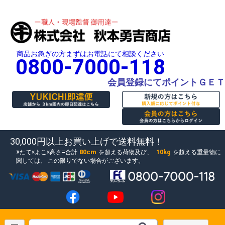
商品お急ぎの方まずはお電話にて相談ください
0800-7000-118
会員登録にてポイントＧＥＴ
30,000円以上お買い上げで送料無料！
80cm
10kg
たて×よこ×高さ=合計
を超える荷物及び、
を超える重量物に
関しては、
この限りでない場合がございます。