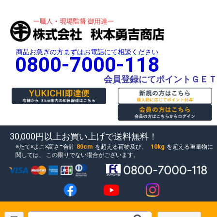
商品お急ぎの方まずはお電話にて相談ください
0800-7000-118
会員登録にてポイントＧＥＴ
30,000円以上お買い上げで送料無料！
80cm
10kg
たて×よこ×高さ=合計
を超える荷物及び、
を超える重量物に
関しては、
この限りでない場合がございます。