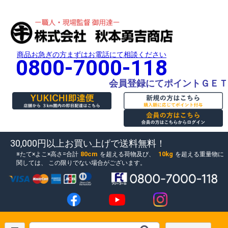
商品お急ぎの方まずはお電話にて相談ください
0800-7000-118
会員登録にてポイントＧＥＴ
30,000円以上お買い上げで送料無料！
80cm
10kg
たて×よこ×高さ=合計
を超える荷物及び、
を超える重量物に
関しては、
この限りでない場合がございます。