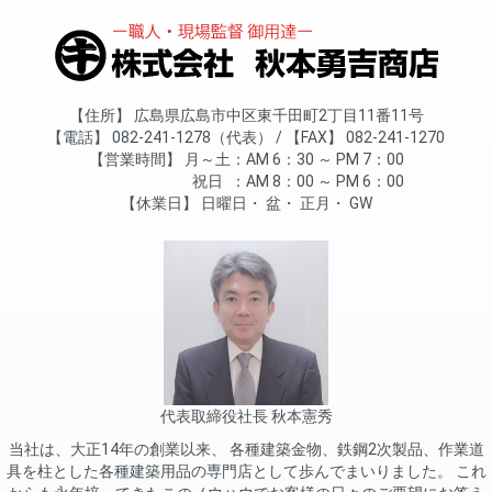
住所
広島県広島市中区東千田町2丁目11番11号
電話
082-241-1278（代表）
FAX
082-241-1270
営業時間
月～土
AM 6：30 ～ PM 7：00
祝日
AM 8：00 ～ PM 6：00
休業日
日曜日
盆
正月
GW
代表取締役社長 秋本憲秀
当社は、大正14年の創業以来、 各種建築金物、鉄鋼2次製品、作業道
具を柱とした各種建築用品の専門店として歩んでまいりました。 これ