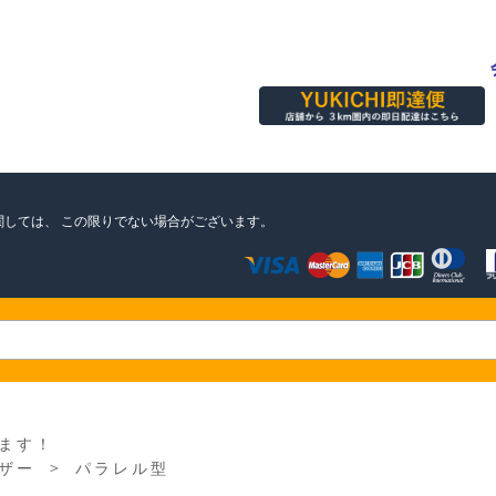
関しては、
この限りでない場合がございます。
ます！
＞
ザー
パラレル型