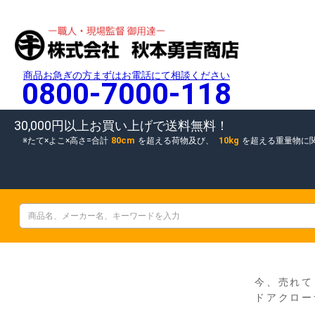
商品お急ぎの方まずはお電話にて相談ください
0800-7000-118
30,000円以上お買い上げで送料無料！
80cm
10kg
たて×よこ×高さ=合計
を超える荷物及び、
を超える重量物に
今、売れて
ドアクロー